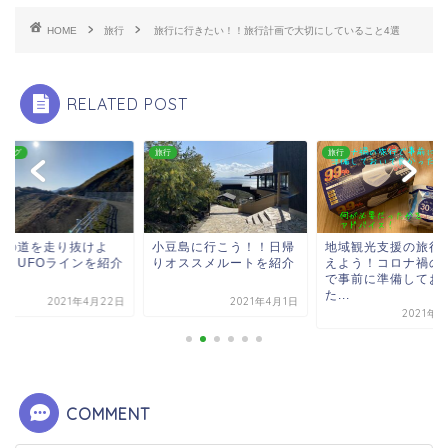
HOME
旅行
旅行に行きたい！！旅行計画で大切にしていること4選
RELATED POST
リング
旅行
旅行
空の道を走り抜けよ
小豆島に行こう！！日帰
地域観光支援の旅行
！！UFOラインを紹介
りオススメルートを紹介
えよう！コロナ禍の
で事前に準備してお
た...
2021年4月22日
2021年4月1日
2021年4
COMMENT