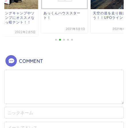
ーリングキャンプやソ
あっくんハウススター
天空の道を走り抜け
キャンプにオススメな
ト！
う！！UFOラインを
内真っ暗テント！！
.
2021年3月1日
2021年4月
2022年2月5日
COMMENT