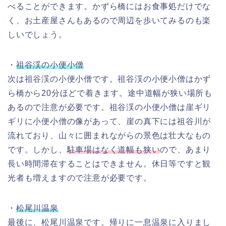
べることができます。かずら橋にはお食事処だけでな
く、お土産屋さんもあるので周辺を歩いてみるのも楽
しいでしょう。
・
祖谷渓の小便小僧
次は祖谷渓の小便小僧です。祖谷渓の小便小僧はかず
ら橋から20分ほどで着きます。途中道幅が狭い場所も
あるので注意が必要です。祖谷渓の小便小僧は崖ギリ
ギリに小便小僧の像があって、崖の真下には祖谷川が
流れており、山々に囲まれながらの景色は壮大なもの
です。しかし、
駐車場はなく道幅も狭い
ので、あまり
長い時間滞在することはできません。休日等ですと観
光者も増えますので注意が必要です。
・
松尾川温泉
最後に、松尾川温泉です。帰りに一息温泉に入りまし