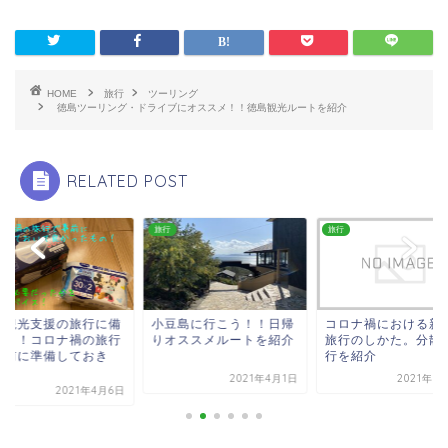
HOME
旅行
ツーリング
徳島ツーリング・ドライブにオススメ！！徳島観光ルートを紹介
RELATED POST
旅行
旅行
域観光支援の旅行に備
小豆島に行こう！！日帰
コロナ禍における新
よう！コロナ禍の旅行
りオススメルートを紹介
旅行のしかた。分散
事前に準備しておき
行を紹介
.
2021年4月1日
2021年3
2021年4月6日